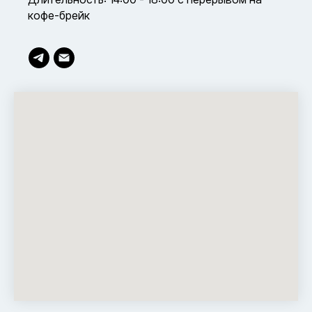
кофе-брейк