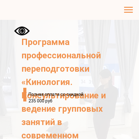
Программа
профессиональной
переподготовки
«Кинология.
Консультирование и
Полная оплата со скидкой
235 000 руб
ведение групповых
занятий в
современном