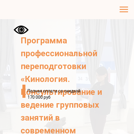
Программа
профессиональной
переподготовки
«Кинология.
Консультирование и
Полная оплата со скидкой
170 000 руб
ведение групповых
занятий в
современном