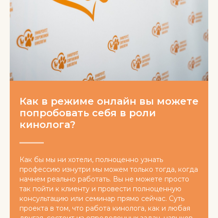
Как в режиме онлайн вы можете
попробовать себя в роли
кинолога?
Как бы мы ни хотели, полноценно узнать
профессию изнутри мы можем только тогда, когда
начнем реально работать. Вы не можете просто
так пойти к клиенту и провести полноценную
консультацию или семинар прямо сейчас. Суть
проекта в том, что работа кинолога, как и любая