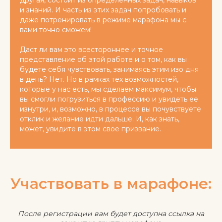
другая, состоит из определенных задач, навыков
и знаний. И часть из этих задач попробовать и
даже потренировать в режиме марафона мы с
вами точно сможем!
Даст ли вам это всестороннее и точное
представление об этой работе и о том, как вы
будете себя чувствовать, занимаясь этим изо дня
в день? Нет. Но в рамках тех возможностей,
которые у нас есть, мы сделаем максимум, чтобы
вы смогли погрузиться в профессию и увидеть ее
изнутри, и, возможно, в процессе вы почувствуете
отклик и желание идти дальше. И, как знать,
может, увидите в этом свое призвание.
Участвовать в марафоне:
После регистрации вам будет доступна ссылка на